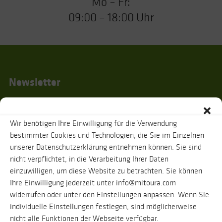
Mo – Fr:
09:00 – 18:00 Uhr
Newsletter
Wir benötigen Ihre Einwilligung für die Verwendung
Ich habe die
Datenschutzhinweise
gelesen und stimme zu, dass zur
bestimmter Cookies und Technologien, die Sie im Einzelnen
Bestätigung meiner Angaben eine Nachricht an oben genannte E-Mail-
unserer Datenschutzerklärung entnehmen können. Sie sind
Adresse verschickt wird. Ihre Daten werden selbstverständlich vertraulich
behandelt. Eine Abmeldung vom Newsletter ist jederzeit möglich.
nicht verpflichtet, in die Verarbeitung Ihrer Daten
einzuwilligen, um diese Website zu betrachten. Sie können
Ihre Einwilligung jederzeit unter info@mitoura.com
widerrufen oder unter den Einstellungen anpassen. Wenn Sie
individuelle Einstellungen festlegen, sind möglicherweise
nicht alle Funktionen der Webseite verfügbar.