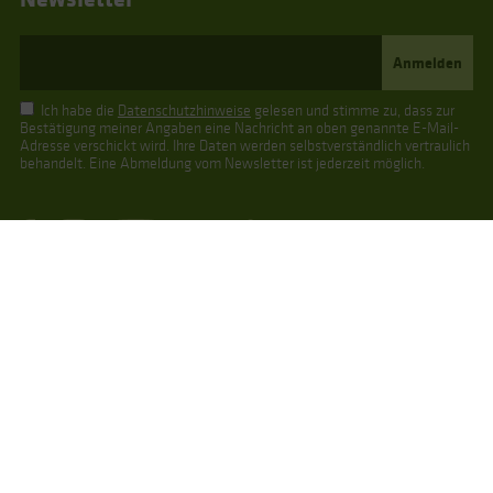
Ich habe die
Datenschutzhinweise
gelesen und stimme zu, dass zur
Bestätigung meiner Angaben eine Nachricht an oben genannte E-Mail-
Adresse verschickt wird. Ihre Daten werden selbstverständlich vertraulich
behandelt. Eine Abmeldung vom Newsletter ist jederzeit möglich.
Reiseziele
Reisearten
Spanien
Gruppenreisen
Kanaren
Individualreisen
Balearen
Singlereisen
Andalusien
Sommer