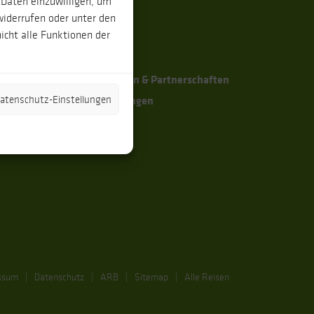
 Daten einzuwilligen, um
Das Team
widerrufen oder unter den
icht alle Funktionen der
Die Reiseleiter
g
Nachhaltigkeit
Zertifizierungen & Partnerschaften
ng
Kundenmeinungen
 Datenschutz-Einstellungen
ssum
Datenschutz
ARB
Sitemap
Alle Reisen