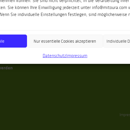
ehmen können. Sie sind nicht verpflichtet, in die Verarbeitung Ihrer
nien
Gruppenreisen
Reisezeit
en. Sie können Ihre Einwilligung jederzeit unter info@mitoura.com 
enn Sie individuelle Einstellungen festlegen, sind möglicherweise n
aren
Individualreisen
Anreise
aren
Singlereisen
Reiseversicherun
lusien
Sommer
Unterkünfte
dspanien
Winter
Wanderausrüstu
lle
Nur essentielle Cookies akzeptieren
Individuelle
enäen
Frühjahr
Datenschutz
Impressum
ugal
Herbst
verden
Impre