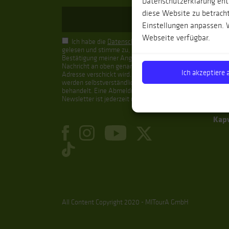
Datenschutzerklärung entn
Spa
diese Website zu betracht
Einstellungen anpassen. W
Kan
Webseite verfügbar.
Bale
Ich habe die
Datenschutzhinweise
gelesen und stimme zu, dass zur
Anda
Bestätigung meiner Angaben eine
Nachricht an oben genannte E-Mail-
Nor
Ich akzeptiere a
Adresse verschickt wird. Ihre Daten
werden selbstverständlich vertraulich
Pyr
behandelt. Eine Abmeldung vom
Newsletter ist jederzeit möglich.
Port
Kap
All Content Copyright 2020 - MITourA GmbH