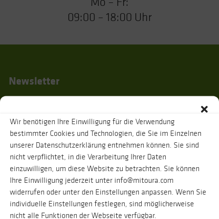
Mo – Fr:
09:00 – 18:00 Uhr
Newsletter
Wir benötigen Ihre Einwilligung für die Verwendung
Ich habe die
Datenschutzhinweise
gelesen und stimme zu, dass zur
bestimmter Cookies und Technologien, die Sie im Einzelnen
Bestätigung meiner Angaben eine Nachricht an oben genannte E-Mail-
unserer Datenschutzerklärung entnehmen können. Sie sind
Adresse verschickt wird. Ihre Daten werden selbstverständlich vertraulich
behandelt. Eine Abmeldung vom Newsletter ist jederzeit möglich.
nicht verpflichtet, in die Verarbeitung Ihrer Daten
einzuwilligen, um diese Website zu betrachten. Sie können
Ihre Einwilligung jederzeit unter info@mitoura.com
widerrufen oder unter den Einstellungen anpassen. Wenn Sie
individuelle Einstellungen festlegen, sind möglicherweise
nicht alle Funktionen der Webseite verfügbar.