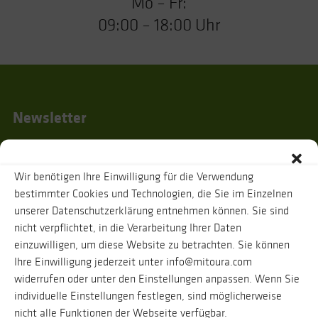
Mo – Fr:
09:00 – 18:00 Uhr
Newsletter
Wir benötigen Ihre Einwilligung für die Verwendung
Ich habe die
Datenschutzhinweise
gelesen und stimme zu, dass zur
bestimmter Cookies und Technologien, die Sie im Einzelnen
Bestätigung meiner Angaben eine Nachricht an oben genannte E-Mail-
unserer Datenschutzerklärung entnehmen können. Sie sind
Adresse verschickt wird. Ihre Daten werden selbstverständlich vertraulich
behandelt. Eine Abmeldung vom Newsletter ist jederzeit möglich.
nicht verpflichtet, in die Verarbeitung Ihrer Daten
einzuwilligen, um diese Website zu betrachten. Sie können
Ihre Einwilligung jederzeit unter info@mitoura.com
widerrufen oder unter den Einstellungen anpassen. Wenn Sie
individuelle Einstellungen festlegen, sind möglicherweise
nicht alle Funktionen der Webseite verfügbar.