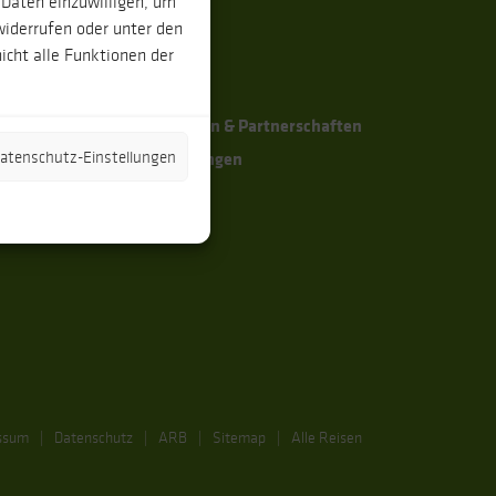
 Daten einzuwilligen, um
Das Team
widerrufen oder unter den
icht alle Funktionen der
Die Reiseleiter
g
Nachhaltigkeit
Zertifizierungen & Partnerschaften
ng
Kundenmeinungen
 Datenschutz-Einstellungen
ssum
Datenschutz
ARB
Sitemap
Alle Reisen