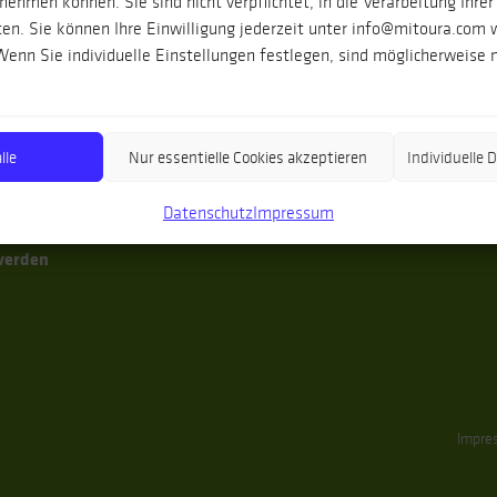
ehmen können. Sie sind nicht verpflichtet, in die Verarbeitung Ihrer
nien
Gruppenreisen
Reisezeit
en. Sie können Ihre Einwilligung jederzeit unter info@mitoura.com 
enn Sie individuelle Einstellungen festlegen, sind möglicherweise n
aren
Individualreisen
Anreise
aren
Singlereisen
Reiseversicherun
lusien
Sommer
Unterkünfte
dspanien
Winter
Wanderausrüstu
lle
Nur essentielle Cookies akzeptieren
Individuelle
enäen
Frühjahr
Datenschutz
Impressum
ugal
Herbst
verden
Impre