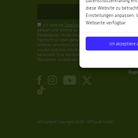
Datenschutzerklärung entn
Spa
diese Website zu betracht
Einstellungen anpassen. W
Kan
Webseite verfügbar.
Bale
Ich habe die
Datenschutzhinweise
gelesen und stimme zu, dass zur
Anda
Bestätigung meiner Angaben eine
Nachricht an oben genannte E-Mail-
Nor
Ich akzeptiere a
Adresse verschickt wird. Ihre Daten
werden selbstverständlich vertraulich
Pyr
behandelt. Eine Abmeldung vom
Newsletter ist jederzeit möglich.
Port
Kap
All Content Copyright 2020 - MITourA GmbH