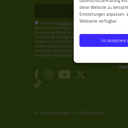
Datenschutzerklärung entn
Spa
diese Website zu betracht
Einstellungen anpassen. W
Kan
Webseite verfügbar.
Bale
Ich habe die
Datenschutzhinweise
gelesen und stimme zu, dass zur
Anda
Bestätigung meiner Angaben eine
Nachricht an oben genannte E-Mail-
Nor
Ich akzeptiere a
Adresse verschickt wird. Ihre Daten
werden selbstverständlich vertraulich
Pyr
behandelt. Eine Abmeldung vom
Newsletter ist jederzeit möglich.
Port
Kap
All Content Copyright 2020 - MITourA GmbH