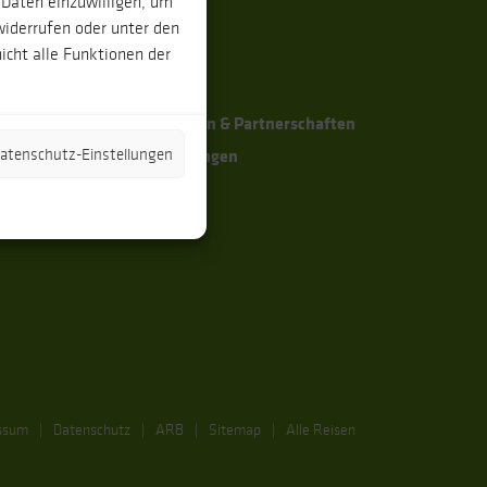
 Daten einzuwilligen, um
Das Team
widerrufen oder unter den
icht alle Funktionen der
Die Reiseleiter
g
Nachhaltigkeit
Zertifizierungen & Partnerschaften
ng
Kundenmeinungen
 Datenschutz-Einstellungen
ssum
Datenschutz
ARB
Sitemap
Alle Reisen