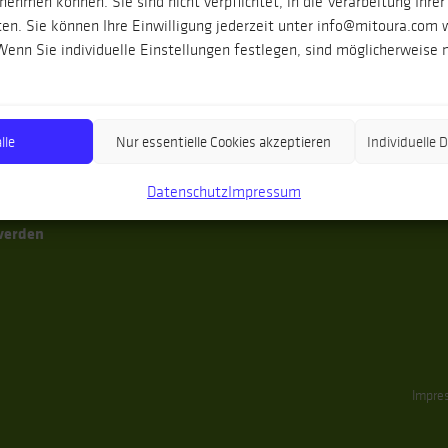
ehmen können. Sie sind nicht verpflichtet, in die Verarbeitung Ihrer
nien
Gruppenreisen
Reisezeit
en. Sie können Ihre Einwilligung jederzeit unter info@mitoura.com 
enn Sie individuelle Einstellungen festlegen, sind möglicherweise n
aren
Individualreisen
Anreise
aren
Singlereisen
Reiseversicherun
lusien
Sommer
Unterkünfte
dspanien
Winter
Wanderausrüstu
lle
Nur essentielle Cookies akzeptieren
Individuelle
enäen
Frühjahr
Datenschutz
Impressum
ugal
Herbst
verden
Impre