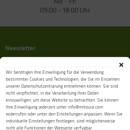
Mo – Fr:
09:00 – 18:00 Uhr
Newsletter
Wir benötigen Ihre Einwilligung für die Verwendung
Ich habe die
Datenschutzhinweise
gelesen und stimme zu, dass zur
bestimmter Cookies und Technologien, die Sie im Einzelnen
Bestätigung meiner Angaben eine Nachricht an oben genannte E-Mail-
unserer Datenschutzerklärung entnehmen können. Sie sind
Adresse verschickt wird. Ihre Daten werden selbstverständlich vertraulich
behandelt. Eine Abmeldung vom Newsletter ist jederzeit möglich.
nicht verpflichtet, in die Verarbeitung Ihrer Daten
einzuwilligen, um diese Website zu betrachten. Sie können
Ihre Einwilligung jederzeit unter info@mitoura.com
widerrufen oder unter den Einstellungen anpassen. Wenn Sie
individuelle Einstellungen festlegen, sind möglicherweise
nicht alle Funktionen der Webseite verfügbar.