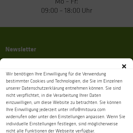
Mo – Fr:
09:00 – 18:00 Uhr
Newsletter
Wir benötigen Ihre Einwilligung für die Verwendung
Ich habe die
Datenschutzhinweise
gelesen und stimme zu, dass zur
bestimmter Cookies und Technologien, die Sie im Einzelnen
Bestätigung meiner Angaben eine Nachricht an oben genannte E-Mail-
unserer Datenschutzerklärung entnehmen können. Sie sind
Adresse verschickt wird. Ihre Daten werden selbstverständlich vertraulich
behandelt. Eine Abmeldung vom Newsletter ist jederzeit möglich.
nicht verpflichtet, in die Verarbeitung Ihrer Daten
einzuwilligen, um diese Website zu betrachten. Sie können
Ihre Einwilligung jederzeit unter info@mitoura.com
widerrufen oder unter den Einstellungen anpassen. Wenn Sie
individuelle Einstellungen festlegen, sind möglicherweise
nicht alle Funktionen der Webseite verfügbar.