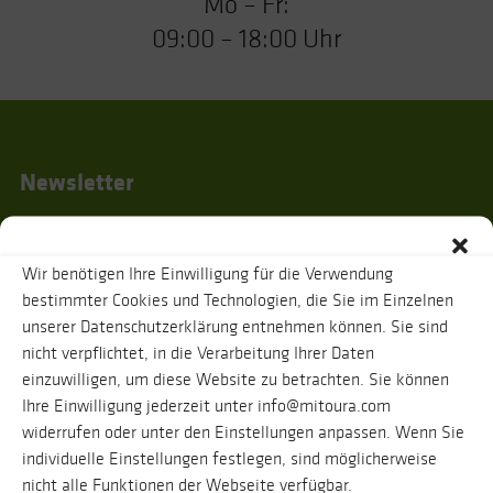
Mo – Fr:
09:00 – 18:00 Uhr
Newsletter
Wir benötigen Ihre Einwilligung für die Verwendung
Ich habe die
Datenschutzhinweise
gelesen und stimme zu, dass zur
bestimmter Cookies und Technologien, die Sie im Einzelnen
Bestätigung meiner Angaben eine Nachricht an oben genannte E-Mail-
unserer Datenschutzerklärung entnehmen können. Sie sind
Adresse verschickt wird. Ihre Daten werden selbstverständlich vertraulich
behandelt. Eine Abmeldung vom Newsletter ist jederzeit möglich.
nicht verpflichtet, in die Verarbeitung Ihrer Daten
einzuwilligen, um diese Website zu betrachten. Sie können
Ihre Einwilligung jederzeit unter info@mitoura.com
widerrufen oder unter den Einstellungen anpassen. Wenn Sie
individuelle Einstellungen festlegen, sind möglicherweise
nicht alle Funktionen der Webseite verfügbar.