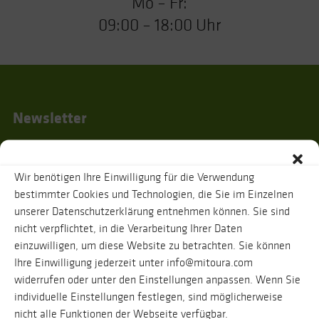
Mo – Fr:
09:00 – 18:00 Uhr
Newsletter
Wir benötigen Ihre Einwilligung für die Verwendung
Ich habe die
Datenschutzhinweise
gelesen und stimme zu, dass zur
bestimmter Cookies und Technologien, die Sie im Einzelnen
Bestätigung meiner Angaben eine Nachricht an oben genannte E-Mail-
unserer Datenschutzerklärung entnehmen können. Sie sind
Adresse verschickt wird. Ihre Daten werden selbstverständlich vertraulich
behandelt. Eine Abmeldung vom Newsletter ist jederzeit möglich.
nicht verpflichtet, in die Verarbeitung Ihrer Daten
einzuwilligen, um diese Website zu betrachten. Sie können
Ihre Einwilligung jederzeit unter info@mitoura.com
widerrufen oder unter den Einstellungen anpassen. Wenn Sie
individuelle Einstellungen festlegen, sind möglicherweise
nicht alle Funktionen der Webseite verfügbar.