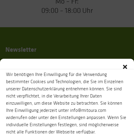
Mo – Fr:
09:00 – 18:00 Uhr
Newsletter
Wir benötigen Ihre Einwilligung für die Verwendung
Ich habe die
Datenschutzhinweise
gelesen und stimme zu, dass zur
bestimmter Cookies und Technologien, die Sie im Einzelnen
Bestätigung meiner Angaben eine Nachricht an oben genannte E-Mail-
unserer Datenschutzerklärung entnehmen können. Sie sind
Adresse verschickt wird. Ihre Daten werden selbstverständlich vertraulich
behandelt. Eine Abmeldung vom Newsletter ist jederzeit möglich.
nicht verpflichtet, in die Verarbeitung Ihrer Daten
einzuwilligen, um diese Website zu betrachten. Sie können
Ihre Einwilligung jederzeit unter info@mitoura.com
widerrufen oder unter den Einstellungen anpassen. Wenn Sie
individuelle Einstellungen festlegen, sind möglicherweise
nicht alle Funktionen der Webseite verfügbar.