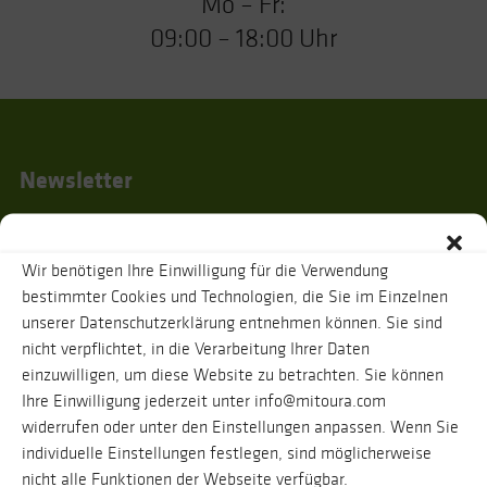
Mo – Fr:
09:00 – 18:00 Uhr
Newsletter
Wir benötigen Ihre Einwilligung für die Verwendung
Ich habe die
Datenschutzhinweise
gelesen und stimme zu, dass zur
bestimmter Cookies und Technologien, die Sie im Einzelnen
Bestätigung meiner Angaben eine Nachricht an oben genannte E-Mail-
unserer Datenschutzerklärung entnehmen können. Sie sind
Adresse verschickt wird. Ihre Daten werden selbstverständlich vertraulich
behandelt. Eine Abmeldung vom Newsletter ist jederzeit möglich.
nicht verpflichtet, in die Verarbeitung Ihrer Daten
einzuwilligen, um diese Website zu betrachten. Sie können
Ihre Einwilligung jederzeit unter info@mitoura.com
widerrufen oder unter den Einstellungen anpassen. Wenn Sie
individuelle Einstellungen festlegen, sind möglicherweise
nicht alle Funktionen der Webseite verfügbar.