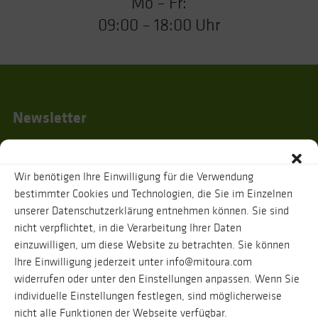
Mo – Fr:
09:00 – 18:00 Uhr
Newsletter
Wir benötigen Ihre Einwilligung für die Verwendung
Ich habe die
Datenschutzhinweise
gelesen und stimme zu, dass zur
bestimmter Cookies und Technologien, die Sie im Einzelnen
Bestätigung meiner Angaben eine Nachricht an oben genannte E-Mail-
unserer Datenschutzerklärung entnehmen können. Sie sind
Adresse verschickt wird. Ihre Daten werden selbstverständlich vertraulich
behandelt. Eine Abmeldung vom Newsletter ist jederzeit möglich.
nicht verpflichtet, in die Verarbeitung Ihrer Daten
einzuwilligen, um diese Website zu betrachten. Sie können
Ihre Einwilligung jederzeit unter info@mitoura.com
widerrufen oder unter den Einstellungen anpassen. Wenn Sie
individuelle Einstellungen festlegen, sind möglicherweise
nicht alle Funktionen der Webseite verfügbar.