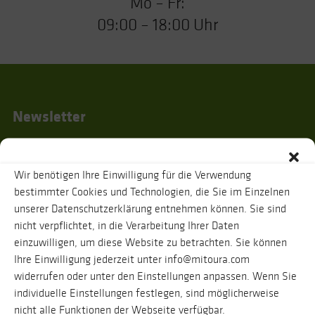
Mo – Fr:
09:00 – 18:00 Uhr
Newsletter
Wir benötigen Ihre Einwilligung für die Verwendung
Ich habe die
Datenschutzhinweise
gelesen und stimme zu, dass zur
bestimmter Cookies und Technologien, die Sie im Einzelnen
Bestätigung meiner Angaben eine Nachricht an oben genannte E-Mail-
unserer Datenschutzerklärung entnehmen können. Sie sind
Adresse verschickt wird. Ihre Daten werden selbstverständlich vertraulich
behandelt. Eine Abmeldung vom Newsletter ist jederzeit möglich.
nicht verpflichtet, in die Verarbeitung Ihrer Daten
einzuwilligen, um diese Website zu betrachten. Sie können
Ihre Einwilligung jederzeit unter info@mitoura.com
widerrufen oder unter den Einstellungen anpassen. Wenn Sie
individuelle Einstellungen festlegen, sind möglicherweise
nicht alle Funktionen der Webseite verfügbar.