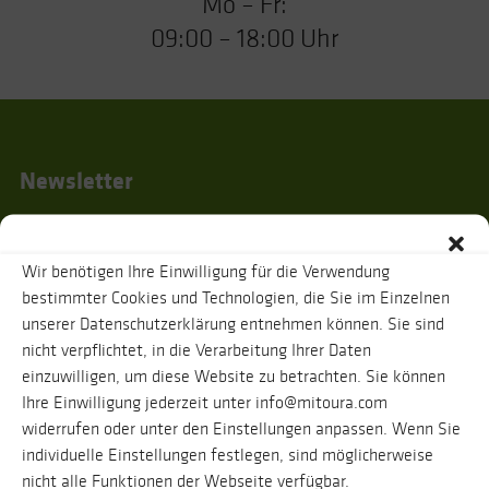
Mo – Fr:
09:00 – 18:00 Uhr
Newsletter
Wir benötigen Ihre Einwilligung für die Verwendung
Ich habe die
Datenschutzhinweise
gelesen und stimme zu, dass zur
bestimmter Cookies und Technologien, die Sie im Einzelnen
Bestätigung meiner Angaben eine Nachricht an oben genannte E-Mail-
unserer Datenschutzerklärung entnehmen können. Sie sind
Adresse verschickt wird. Ihre Daten werden selbstverständlich vertraulich
behandelt. Eine Abmeldung vom Newsletter ist jederzeit möglich.
nicht verpflichtet, in die Verarbeitung Ihrer Daten
einzuwilligen, um diese Website zu betrachten. Sie können
Ihre Einwilligung jederzeit unter info@mitoura.com
widerrufen oder unter den Einstellungen anpassen. Wenn Sie
individuelle Einstellungen festlegen, sind möglicherweise
nicht alle Funktionen der Webseite verfügbar.