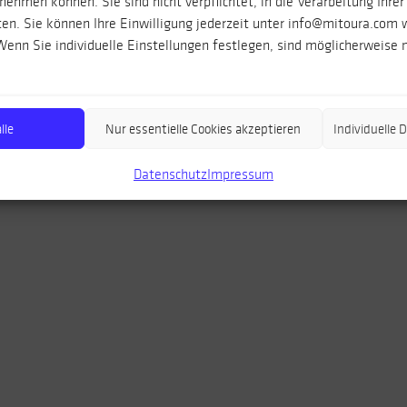
ehmen können. Sie sind nicht verpflichtet, in die Verarbeitung Ihrer
REGISTRIEREN
en. Sie können Ihre Einwilligung jederzeit unter info@mitoura.com 
enn Sie individuelle Einstellungen festlegen, sind möglicherweise n
lle
Nur essentielle Cookies akzeptieren
Individuelle
Datenschutz
Impressum